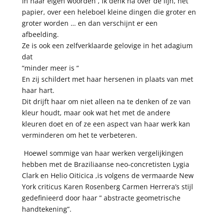
In haar eigen woorden , ik denk na over de lijn, het
papier, over een heleboel kleine dingen die groter en
groter worden … en dan verschijnt er een
afbeelding.
Ze is ook een zelfverklaarde gelovige in het adagium
dat
“minder meer is “
En zij schildert met haar hersenen in plaats van met
haar hart.
Dit drijft haar om niet alleen na te denken of ze van
kleur houdt, maar ook wat het met de andere
kleuren doet en of ze een aspect van haar werk kan
verminderen om het te verbeteren.
Hoewel sommige van haar werken vergelijkingen
hebben met de Braziliaanse neo-concretisten Lygia
Clark en Helio Oiticica ,is volgens de vermaarde New
York criticus Karen Rosenberg Carmen Herrera’s stijl
gedefinieerd door haar ” abstracte geometrische
handtekening”.