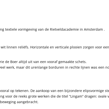
ling textiele vormgeving van de Rietveldacademie in Amsterdam .
wit linnen reliëfs. Horizontale en verticale plooien zorgen voor ee
rie de Boer altijd uit van een vooraf gemaakte schets.
 veel werk, maar dit urenlange borduren in rechte lijnen was een 
h vooral op tekenen. De aankoop van een bijzondere elipsvormige ste
ing voor de reeks grote werken die de titel “Lingam” dragen: ova
e beweging aangebracht.