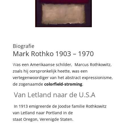
Biografie
Mark Rothko 1903 – 1970
W
as een
Amerikaanse
schilder
, Marcus Rothkowitz,
zoals hij oorspronkelijk heette, was een
vertegenwoordiger van het
abstract expressionisme
,
de zogenaamde
colorfield
-stroming
.
Van Letland naar de U.S.A
In 1913 emigreerde de
Joodse
familie Rothkowitz
van Letland naar
Portland
in de
staat
Oregon
,
Verenigde Staten
.