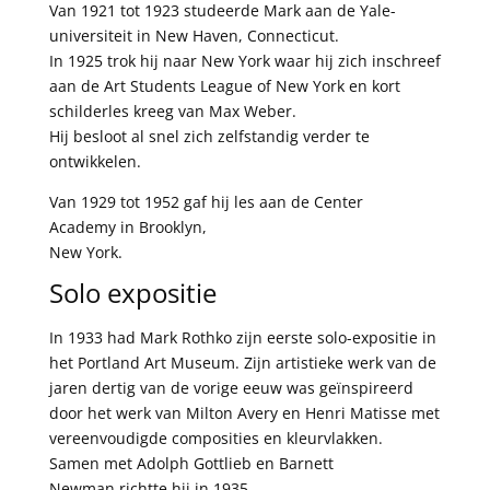
Van 1921 tot 1923 studeerde Mark aan de
Yale-
universiteit
in
New Haven, Connecticut
.
In 1925 trok hij naar
New York
waar hij zich inschreef
aan de
Art Students League of New York
en kort
schilderles kreeg van
Max Weber
.
Hij besloot al snel zich zelfstandig verder te
ontwikkelen.
Van 1929 tot 1952 gaf hij les aan de Center
Academy in
Brooklyn
,
New York.
Solo expositie
In 1933 had Mark Rothko zijn eerste solo-expositie in
het Portland Art Museum. Zijn artistieke werk van de
jaren dertig van de vorige eeuw was geïnspireerd
door het werk van
Milton Avery
en
Henri Matisse
met
vereenvoudigde composities en kleurvlakken.
Samen met
Adolph Gottlieb
en
Barnett
Newman
richtte hij in 1935