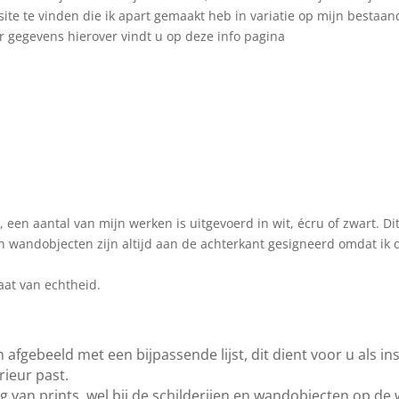
ite te vinden die ik apart gemaakt heb in variatie op mijn bestaan
 gegevens hierover vindt u op deze info pagina
, een aantal van mijn werken is uitgevoerd in wit, écru of zwart.
Di
en wandobjecten zijn altijd aan de achterkant gesigneerd omdat ik 
aat van echtheid.
 afgebeeld met een bijpassende lijst, dit dient voor u als in
rieur past.
ing van prints, wel bij de schilderijen en wandobjecten op de