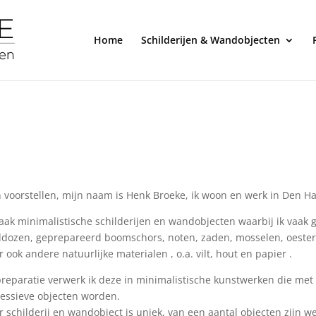
Home
Schilderijen & Wandobjecten
 voorstellen, mijn naam is Henk Broeke, ik woon en werk in Den H
aak minimalistische schilderijen en wandobjecten waarbij ik vaak 
dozen, geprepareerd boomschors, noten, zaden, mosselen, oester
 ook andere natuurlijke materialen , o.a. vilt, hout en papier .
reparatie verwerk ik deze in minimalistische kunstwerken die met 
essieve objecten worden.
r schilderij en wandobject is uniek, van een aantal objecten zijn wel