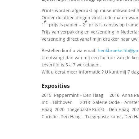
Prints worden afgedrukt op museumkwaliteit 
Onder de afbeeldingen vindt u de maten waari
e
e
1
prijs is papier – 2
prijs is canvas op frame
Prijs van verpakking en verzending in Nederlan
Verzending direct vanaf mijn drukker naar uw 
Bestellen kunt u via email:
henkbroeke.hb@gm
U ontvangt dan van mij een factuur van de kos
Levertijd is 5 a 7 werkdagen.
Wilt u eerst meer informatie ? U kunt mij 7 d
Exposities
2015 Peppermint – Den Haag 2016 Anna Pa
Int: – Bilthoven 2018 Galerie Oode – Amst
Haag 2020 Toegepaste Kunst – Den Haag 202
Christie- Den Haag – Toegepaste kunst, Den H